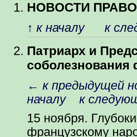
НОВОСТИ ПРАВ
↑
к началу
к сл
Патриарх и Пред
соболезнования 
←
к предыдущей н
началу
к следую
15 ноября. Глубок
французскому наро