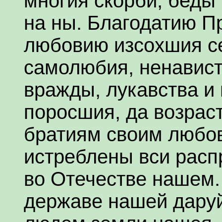
многия скорби, беды
на ны. Благодатию П
любовию изсохшия с
самолюбия, ненависти
вражды, лукавства и
поросшия, да возрас
братиям своим любов
истреблены вси расп
во Отечестве нашем.
державе нашей даруй