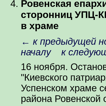
Ровенская епарх
сторонниц УПЦ-К
в храме
←
к предыдущей н
началу
к следую
16 ноября. Остано
"Киевского патриар
Успенском храме с
района Ровенской 