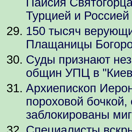
Паисия Святогорца
Турцией и Россией
150 тысяч верующи
Плащаницы Богоро
Суды признают нез
общин УПЦ в "Киев
Архиепископ Иерон
пороховой бочкой, 
заблокированы ми
Специалисты вскр